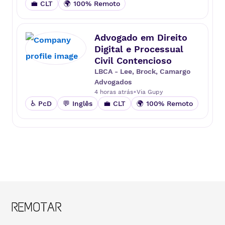
💼 CLT
🌍 100% Remoto
Advogado em Direito
Digital e Processual
Civil Contencioso
LBCA - Lee, Brock, Camargo
Advogados
•
4 horas atrás
Via
Gupy
♿ PcD
💬 Inglês
💼 CLT
🌍 100% Remoto