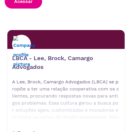
Acessar
LBCA - Lee, Brock, Camargo
Advogados
A Lee, Brock, Camargo Advogados (LBCA) se p
ropõe a ter uma relação cooperativa com os c
lientes, procurando respostas novas para anti
gos problemas. Essa cultura gerou a busca po
r soluções ágeis, customizadas e inovadoras e
m todos os ramos do direito empresarial. Pion
eira no desenvolvimento de plataforma tecnol
ógica própria (Legalbox) e com a implementaç