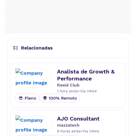
e?, Vult, O.U.i, Dr. JONES, TRUSS e do marketp
lace Beleza na Web, além de atuarmos com pr
odutos licenciados como Australian Gold, Bio
Oil e Linha de cuidados Pampers.
Vem fazer beleza com a gente!
Relacionadas
Analista de Growth &
Performance
Resid Club
•
1 hora atrás
Via
Inhire
😎 Pleno
🌍 100% Remoto
AJO Consultant
mazzatech
•
8 horas atrás
Via
Inhire