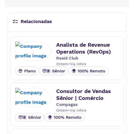
Relacionadas
Analista de Revenue
Operations (RevOps)
Resid Club
•
Ontem
Via
Inhire
😎 Pleno
🧓🏽 Sênior
🌍 100% Remoto
Consultor de Vendas
Sênior | Comércio
Compagas
•
Ontem
Via
Inhire
🧓🏽 Sênior
🌍 100% Remoto