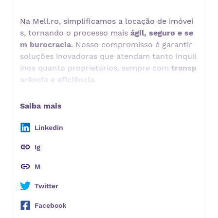
Na Mell.ro, simplificamos a locação de imóvei
s, tornando o processo mais
ágil, seguro e se
m burocracia
. Nosso compromisso é garantir
soluções inovadoras que atendam tanto inquil
inos quanto proprietários, sempre com
transp
arência e eficiência
.
O que nos diferencia?
Garantia de pagamento de aluguel:
Elimina
Saiba mais
mos a necessidade de fiador, tornando a lo
cação mais acessível.
Linkedin
100% digital:
Do cadastro à aprovação, tud
Ig
o acontece de forma rápida e sem papelada
M
desnecessária.
Twitter
Suporte ágil e humanizado:
Nossa equipe e
stá sempre pronta para oferecer um atendi
Facebook
mento próximo e resolutivo.