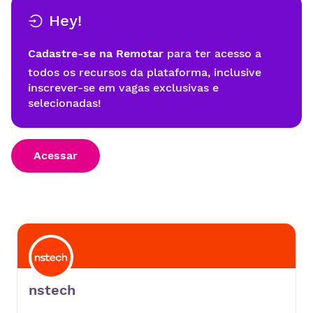
Hey!
Cadastre-se na Remotar
para ter acesso a
todos os recursos da plataforma, inclusive
inscrever-se em vagas exclusivas e
selecionadas!
Acessar
nstech