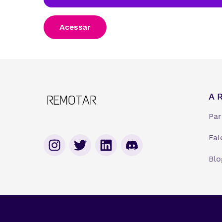
Acessar
A 
Par
Fal
Blo