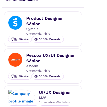
esponsáveis por desenhar a tecnologia
que muda o mundo - espalhados pelo
globo (3 países e mais de 130 cidades).
Product Designer
Somos tech, mas temos tato.
Sênior
Acreditamos na inventividade e na intel
Sympla
igência humana para criar soluções úni
•
Ontem
Via
Inhire
cas.
🧓🏽 Sênior
🌍 100% Remoto
Pessoa UX/UI Designer
Sênior
AMcom
•
Ontem
Via
Inhire
🧓🏽 Sênior
🌍 100% Remoto
UI/UX Designer
MJV
•
2 dias atrás
Via
Inhire