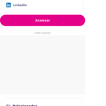
excepcionais de ponta a ponta.
LinkedIn
Nossas Empresas:
Deal
– Consultoria de serviços de te
Acessar
cnologia
Alot
- Agência especializada em Mar
PUBLICIDADE
tech
O2B
- Empresa especializada em Clo
ud e Devops
Baasic
- Hub de soluções financeira
s (embedded finance)
Sysvision
- Empresa especializada e
m Dados e Analytics
Em 21 anos, já atendemos mais de 600
clientes da América Latina e EUA e con
tamos com mais de 500 Dealmakers - r
Relacionadas