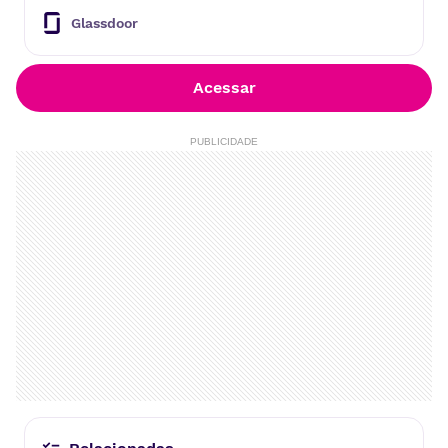
online e a marca que maior representa a econ
Glassdoor
omia circular no país.
Todos os dias, conectamos mais de 7 milhões
de pessoas. São 500 mil anúncios publicados d
Acessar
iariamente. E 70 milhões de visitas em nossas
plataformas (OLX, VivaReal e Zap Imóveis) por
PUBLICIDADE
mês. Movidos por resultados, guiados por dad
os, transformamos resultados que geram imp
acto para todo o ecossistema!