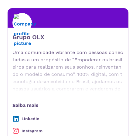
Grupo OLX
Uma comunidade vibrante com pessoas conec
tadas a um propósito de “Empoderar os brasil
eiros para realizarem seus sonhos, reinventan
do o modelo de consumo”. 100% digital, com t
ecnologia desenvolvida no Brasil, ajudamos os
nossos usuários a comprarem e venderem de
maneira rápida e segura porque sabemos que
para gerar valor, uma boa experiência é a que
Saiba mais
fica, por isso, atender às necessidades das pes
soas, sejam clientes, usuários ou parceiros é n
LinkedIn
ossa premissa.
Instagram
A OLX é líder no mercado de compra e venda