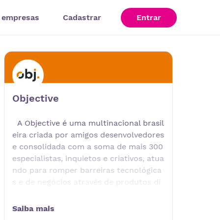
 empresas
Cadastrar
Entrar
Objective
A Objective é uma multinacional brasil
eira criada por amigos desenvolvedores
e consolidada com a soma de mais 300
especialistas, inquietos e criativos, atua
ndo para romper barreiras tecnológica
s e de negócios através de produtos di
gitais e serviços de consultoria, treina
mento e desenvolvimento de software,
Saiba mais
onde qualidade é fundamental, gerand