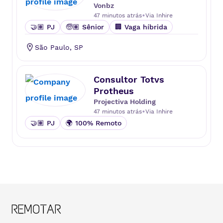
Vonbz
•
47 minutos atrás
Via
Inhire
🤝🏽 PJ
🧓🏽 Sênior
🏢 Vaga híbrida
São Paulo
,
SP
Consultor Totvs
Protheus
Projectiva Holding
•
47 minutos atrás
Via
Inhire
🤝🏽 PJ
🌍 100% Remoto