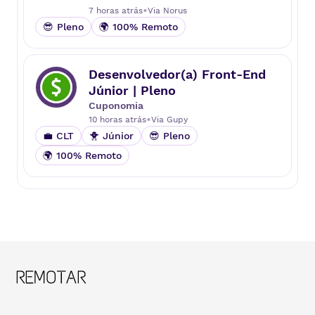
•
7 horas atrás
Via
Norus
😎 Pleno
🌍 100% Remoto
Desenvolvedor(a) Front-End
Júnior | Pleno
Cuponomia
•
10 horas atrás
Via
Gupy
💼 CLT
🐥 Júnior
😎 Pleno
🌍 100% Remoto