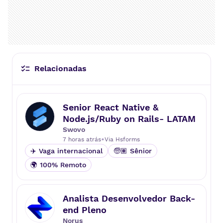
Relacionadas
Senior React Native &
Node.js/Ruby on Rails- LATAM
Swovo
•
7 horas atrás
Via
Hsforms
✈️ Vaga internacional
🧓🏽 Sênior
🌍 100% Remoto
Analista Desenvolvedor Back-
end Pleno
Norus