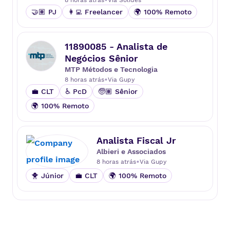
🤝🏽 PJ
👩‍💻 Freelancer
🌍 100% Remoto
11890085 - Analista de
Negócios Sênior
MTP Métodos e Tecnologia
•
8 horas atrás
Via
Gupy
💼 CLT
♿ PcD
🧓🏽 Sênior
🌍 100% Remoto
Analista Fiscal Jr
Albieri e Associados
•
8 horas atrás
Via
Gupy
🐥 Júnior
💼 CLT
🌍 100% Remoto