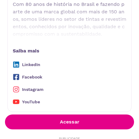
Com 80 anos de história no Brasil e fazendo p
arte de uma marca global com mais de 150 an
os, somos líderes no setor de tintas e revestim
entos, conhecidos por inovação, qualidade e c
ompromisso com a sustentabilidade.
Aqui, acreditamos que cada colaborador é par
te essencial de nossa evolução. Se você busca
Saiba mais
crescimento, desafios e a chance de fazer a di
ferença, venha pintar a sua carreira conosco!
LinkedIn
Juntos, criamos soluções que transformam o
Facebook
mundo ao nosso redor. Venha ser parte dessa j
ornada!
Instagram
YouTube
Acessar
PUBLICIDADE