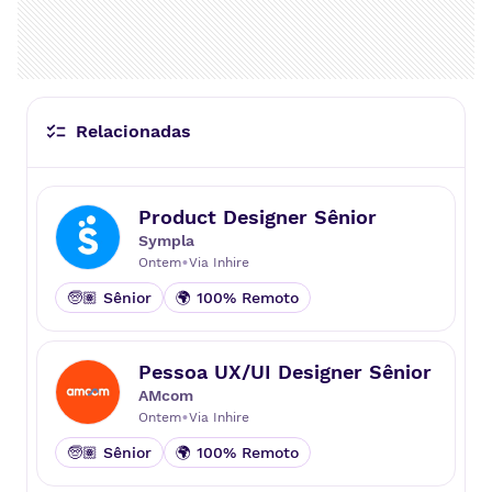
ealmente transformam negócios. Se você busc
a uma empresa em constante evolução, apaix
onada por tecnologia e que valoriza o desenvo
lvimento de seus colaboradores, o seu lugar p
ode ser aqui. Junte-se à Extractta e venha con
Relacionadas
struir o futuro conosco.
Product Designer Sênior
Sympla
•
Ontem
Via
Inhire
🧓🏽 Sênior
🌍 100% Remoto
Pessoa UX/UI Designer Sênior
AMcom
•
Ontem
Via
Inhire
🧓🏽 Sênior
🌍 100% Remoto