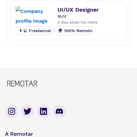
UI/UX Designer
MJV
•
2 dias atrás
Via
Inhire
👩‍💻 Freelancer
🌍 100% Remoto
A Remotar