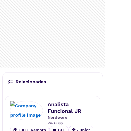
r a melhor experiência para nossos clie
ntes e parceiros.
Nossa MISSÃO:
Criar soluções focadas em deixar o pro
cesso de alugar um imóvel mais simple
s e seguro.
Relacionadas
Analista
Funcional JR
Nordware
Via
Gupy
🌍 100% Remoto
💼 CLT
🐥 Júnior