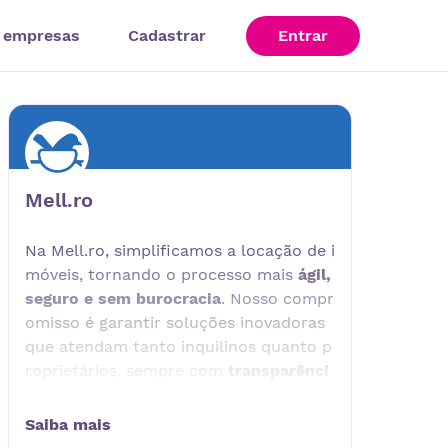
 empresas
Cadastrar
Entrar
Mell.ro
Na Mell.ro, simplificamos a locação de i
móveis, tornando o processo mais
ágil,
seguro e sem burocracia
. Nosso compr
omisso é garantir soluções inovadoras
que atendam tanto inquilinos quanto p
roprietários, sempre com
transparênci
a e eficiência
.
O que nos diferencia?
Saiba mais
Garantia de pagamento de aluguel: