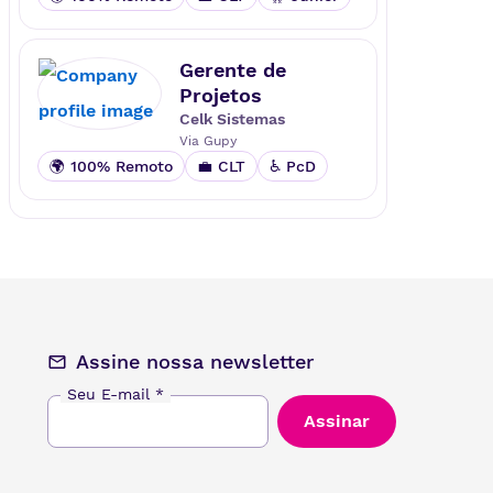
Gerente de
Projetos
Celk Sistemas
Via
Gupy
🌍 100% Remoto
💼 CLT
♿ PcD
Assine nossa newsletter
Seu E-mail
*