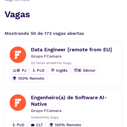
Vagas
Mostrando
50 de
173
vaga
s
aberta
s
Data Engineer [remote from EU]
Grupo FCamara
•
22 horas atrás
Via
Gupy
🤝🏽 PJ
♿ PcD
💬 Inglês
🧓🏽 Sênior
🌍 100% Remoto
Engenheiro(a) de Software AI-
Native
Grupo FCamara
•
Ontem
Via
Gupy
♿ PcD
💼 CLT
🌍 100% Remoto