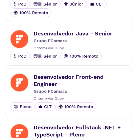
♿ PcD
🧓🏽 Sênior
🐥 Júnior
💼 CLT
🌍 100% Remoto
Desenvolvedor Java - Senior
Grupo FCamara
•
Ontem
Via
Gupy
♿ PcD
🧓🏽 Sênior
🌍 100% Remoto
Desenvolvedor Front-end
Engineer
Grupo FCamara
•
Ontem
Via
Gupy
😎 Pleno
💼 CLT
🌍 100% Remoto
Desenvolvedor Fullstack .NET +
TypeScript - Pleno