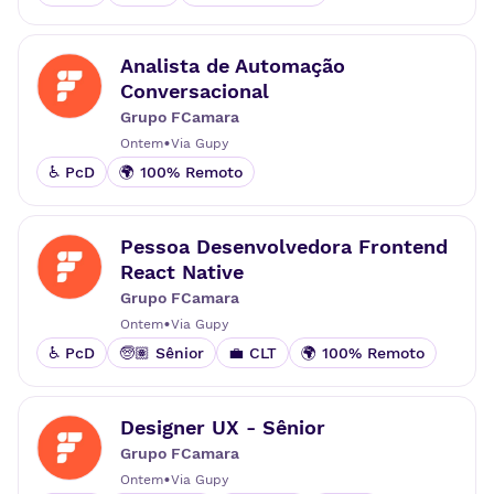
Analista de Automação
Conversacional
Grupo FCamara
•
Ontem
Via
Gupy
♿ PcD
🌍 100% Remoto
Pessoa Desenvolvedora Frontend
React Native
Grupo FCamara
•
Ontem
Via
Gupy
♿ PcD
🧓🏽 Sênior
💼 CLT
🌍 100% Remoto
Designer UX - Sênior
Grupo FCamara
•
Ontem
Via
Gupy