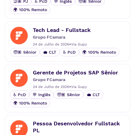
🤝🏽 PJ
♿ PcD
💬 Inglês
🧓🏽 Sênior
🌍 100% Remoto
Tech Lead - Fullstack
Grupo FCamara
•
24 de Julho de 2026
Via
Gupy
🧓🏽 Sênior
💼 CLT
♿ PcD
🌍 100% Remoto
Gerente de Projetos SAP Sênior
Grupo FCamara
•
24 de Julho de 2026
Via
Gupy
♿ PcD
💬 Inglês
🧓🏽 Sênior
💼 CLT
🌍 100% Remoto
Pessoa Desenvolvedor Fullstack
PL