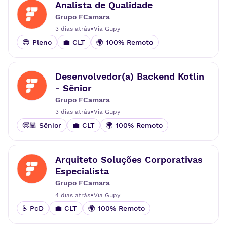
Analista de Qualidade
Grupo FCamara
•
3 dias atrás
Via
Gupy
😎 Pleno
💼 CLT
🌍 100% Remoto
Desenvolvedor(a) Backend Kotlin
- Sênior
Grupo FCamara
•
3 dias atrás
Via
Gupy
🧓🏽 Sênior
💼 CLT
🌍 100% Remoto
Arquiteto Soluções Corporativas
Especialista
Grupo FCamara
•
4 dias atrás
Via
Gupy
♿ PcD
💼 CLT
🌍 100% Remoto