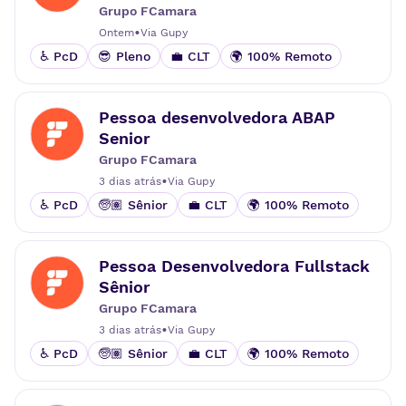
Grupo FCamara
•
Ontem
Via
Gupy
♿ PcD
😎 Pleno
💼 CLT
🌍 100% Remoto
Pessoa desenvolvedora ABAP
Senior
Grupo FCamara
•
3 dias atrás
Via
Gupy
♿ PcD
🧓🏽 Sênior
💼 CLT
🌍 100% Remoto
Pessoa Desenvolvedora Fullstack
Sênior
Grupo FCamara
•
3 dias atrás
Via
Gupy
♿ PcD
🧓🏽 Sênior
💼 CLT
🌍 100% Remoto