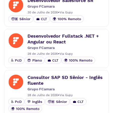
Desenvolvedor Salesforce SR
Grupo FCamara
•
30 de Julho de 2026
Via
Gupy
🧓🏽 Sênior
💼 CLT
🌍 100% Remoto
Desenvolvedor Fullstack .NET +
Angular ou React
Grupo FCamara
•
28 de Julho de 2026
Via
Gupy
♿ PcD
😎 Pleno
💼 CLT
🌍 100% Remoto
Consultor SAP SD Sênior - Inglês
fluente
Grupo FCamara
•
28 de Julho de 2026
Via
Gupy
♿ PcD
💬 Inglês
🧓🏽 Sênior
💼 CLT
🌍 100% Remoto