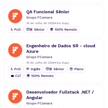
QA Funcional Sênior
Grupo FCamara
•
16 de Julho de 2026
Via
Gupy
♿ PcD
🧓🏽 Sênior
🌍 100% Remoto
Engenheiro de Dados SR - cloud
Azure
Grupo FCamara
•
16 de Julho de 2026
Via
Gupy
♿ PcD
💬 Inglês
🧓🏽 Sênior
😎 Pleno
💼 CLT
🌍 100% Remoto
Desenvolvedor Fullstack .NET /
Angular
Grupo FCamara