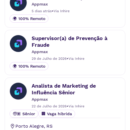
Appmax
•
5 dias atrás
Via
Inhire
🌍 100% Remoto
Supervisor(a) de Prevenção à
Fraude
Appmax
•
29 de Julho de 2026
Via
Inhire
🌍 100% Remoto
Analista de Marketing de
Influência Sênior
Appmax
•
22 de Julho de 2026
Via
Inhire
🧓🏽 Sênior
🏢 Vaga híbrida
Porto Alegre
,
RS