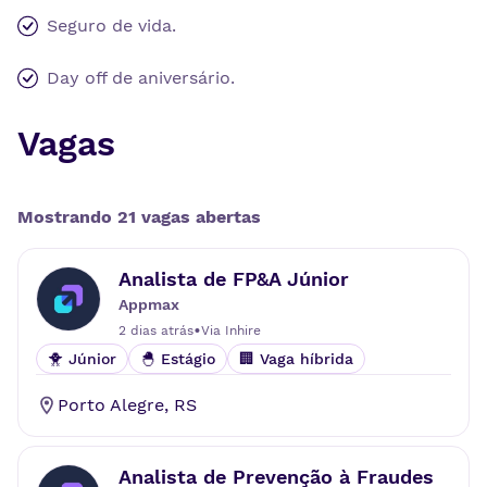
Seguro de vida.
Day off de aniversário.
Vagas
Mostrando
21
vaga
s
aberta
s
Analista de FP&A Júnior
Appmax
•
2 dias atrás
Via
Inhire
🐥 Júnior
🐣 Estágio
🏢 Vaga híbrida
Porto Alegre
,
RS
Analista de Prevenção à Fraudes