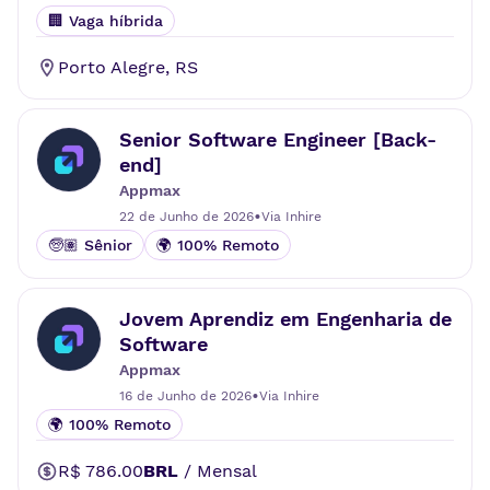
🏢 Vaga híbrida
Porto Alegre
,
RS
Senior Software Engineer [Back-
end]
Appmax
•
22 de Junho de 2026
Via
Inhire
🧓🏽 Sênior
🌍 100% Remoto
Jovem Aprendiz em Engenharia de
Software
Appmax
•
16 de Junho de 2026
Via
Inhire
🌍 100% Remoto
R$ 786.00
BRL
/
Mensal