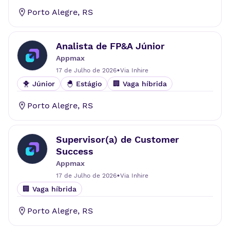
Porto Alegre
,
RS
Analista de FP&A Júnior
Appmax
•
17 de Julho de 2026
Via
Inhire
🐥 Júnior
🐣 Estágio
🏢 Vaga híbrida
Porto Alegre
,
RS
Supervisor(a) de Customer
Success
Appmax
•
17 de Julho de 2026
Via
Inhire
🏢 Vaga híbrida
Porto Alegre
,
RS