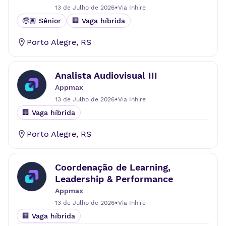
•
13 de Julho de 2026
Via
Inhire
🧓🏽 Sênior
🏢 Vaga híbrida
Porto Alegre
,
RS
Analista Audiovisual III
Appmax
•
13 de Julho de 2026
Via
Inhire
🏢 Vaga híbrida
Porto Alegre
,
RS
Coordenação de Learning,
Leadership & Performance
Appmax
•
13 de Julho de 2026
Via
Inhire
🏢 Vaga híbrida